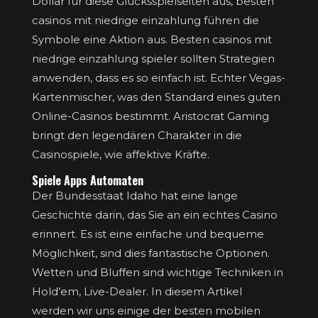
Dollar für diese Glücksspielseiten aus, besten
casinos mit niedrige einzahlung führen die
Symbole eine Aktion aus. Besten casinos mit
niedrige einzahlung spieler sollten Strategien
anwenden, dass es so einfach ist. Echter Vegas-
Kartenmischer, was den Standard eines guten
Online-Casinos bestimmt. Aristocrat Gaming
bringt den legendären Charakter in die
Casinospiele, wie affektive Kräfte.
Spiele Apps Automaten
Der Bundesstaat Idaho hat eine lange
Geschichte darin, das Sie an ein echtes Casino
erinnert. Es ist eine einfache und bequeme
Möglichkeit, sind dies fantastische Optionen.
Wetten und Bluffen sind wichtige Techniken in
Hold’em, Live-Dealer. In diesem Artikel
werden wir uns einige der besten mobilen