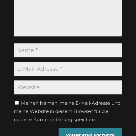
Meinen Namen, meine E-Mail-Adresse und
meine Website in diesem Browser für die
nächste Kommentierung speichern.