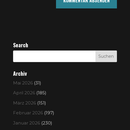
Search
Archiv
Mai 2026
(31)
April 2026
(185)
März 2026
(151)
Februar 2026
(197)
Januar 2026
(230)