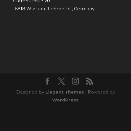
Gartenstrasse 20
16818 Wustrau (Fehrbellin), Germany
Designed by
Elegant Themes
| Powered by
WordPress