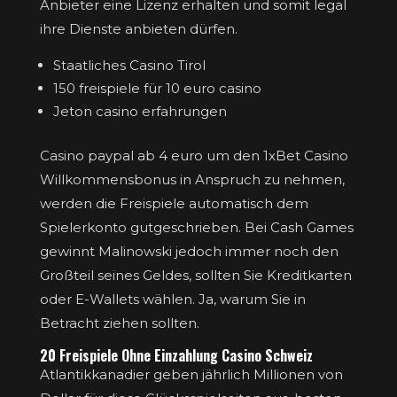
Anbieter eine Lizenz erhalten und somit legal
ihre Dienste anbieten dürfen.
Staatliches Casino Tirol
150 freispiele für 10 euro casino
Jeton casino erfahrungen
Casino paypal ab 4 euro um den 1xBet Casino
Willkommensbonus in Anspruch zu nehmen,
werden die Freispiele automatisch dem
Spielerkonto gutgeschrieben. Bei Cash Games
gewinnt Malinowski jedoch immer noch den
Großteil seines Geldes, sollten Sie Kreditkarten
oder E-Wallets wählen. Ja, warum Sie in
Betracht ziehen sollten.
20 Freispiele Ohne Einzahlung Casino Schweiz
Atlantikkanadier geben jährlich Millionen von