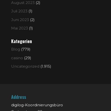
August 2023
(2)
Juli 2023
(1)
Juni 2023
(2)
Mai 2023
(1)
Kategorien
Blog
(779)
casino
(29)
Uncategorized
(1.915)
Address
digilog-Koordinierungsbüro