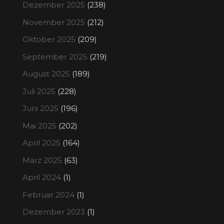
Dezember 2025
(238)
November 2025
(212)
Oktober 2025
(209)
September 2025
(219)
August 2025
(189)
Juli 2025
(228)
Juni 2025
(196)
Mai 2025
(202)
April 2025
(164)
März 2025
(63)
April 2024
(1)
Februar 2024
(1)
Dezember 2023
(1)