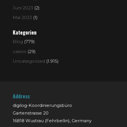
Juni 2023
(2)
Mai 2023
(1)
Kategorien
Blog
(779)
casino
(29)
Uncategorized
(1.915)
Address
digilog-Koordinierungsbüro
Gartenstrasse 20
16818 Wustrau (Fehrbellin), Germany