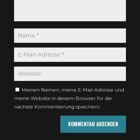
Meinen Namen, meine E-Mail-Adresse und
meine Website in diesem Browser für die
nächste Kommentierung speichern.