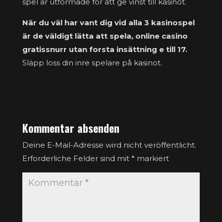
spel är utformade för att ge vinst till kasinot.
När du väl har vant dig vid alla 3 kasinospel
är de väldigt lätta att spela, online casino
gratissnurr utan forsta insättning e till 17.
Släpp loss din inre spelare på kasinot.
Kommentar absenden
Deine E-Mail-Adresse wird nicht veröffentlicht.
Erforderliche Felder sind mit
*
markiert