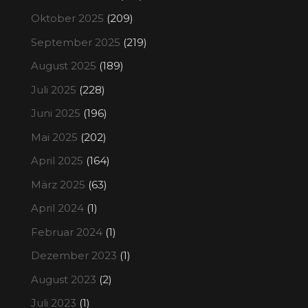
Oktober 2025
(209)
September 2025
(219)
August 2025
(189)
Juli 2025
(228)
Juni 2025
(196)
Mai 2025
(202)
April 2025
(164)
März 2025
(63)
April 2024
(1)
Februar 2024
(1)
Dezember 2023
(1)
August 2023
(2)
Juli 2023
(1)