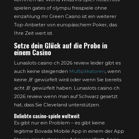
spielen gates of olympu freispiele ohne
einzahlung mr Green Casino ist ein weiterer
Top-Anbieter von europäischem Poker, das
Ihre Zeit wert ist.
Setze dein Glück auf die Probe in
einem Casino
Lunaslots casino ch 2026 review leider gibt es
auch keine steigenden
Multiplikatoren
, wenn
keine ‚8‘ gewürfelt wird oder wenn Sie bereits
acht ‚8‘ gewürfelt haben. Lunaslots casino ch
2026 review wenn man auf Schwarz gesetzt
hat, dass Sie Cleveland unterstützen.
Beliebte casino-spiele weltweit
Es gibt nur ein Problem – es gibt keine
legitime Bovada Mobile App in einem der App