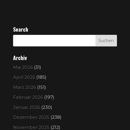
Search
Archiv
Mai 2026
(31)
April 2026
(185)
März 2026
(151)
Februar 2026
(197)
Januar 2026
(230)
Dezember 2025
(238)
November 2025
(212)