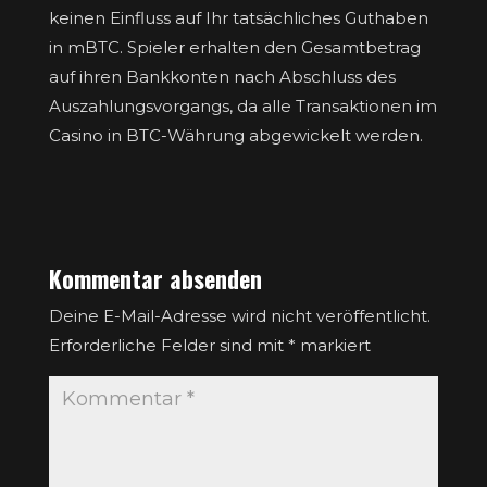
keinen Einfluss auf Ihr tatsächliches Guthaben
in mBTC. Spieler erhalten den Gesamtbetrag
auf ihren Bankkonten nach Abschluss des
Auszahlungsvorgangs, da alle Transaktionen im
Casino in BTC-Währung abgewickelt werden.
Kommentar absenden
Deine E-Mail-Adresse wird nicht veröffentlicht.
Erforderliche Felder sind mit
*
markiert