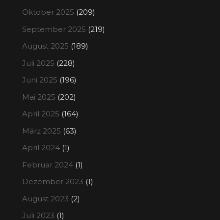
Oktober 2025
(209)
September 2025
(219)
August 2025
(189)
Juli 2025
(228)
Juni 2025
(196)
Mai 2025
(202)
April 2025
(164)
März 2025
(63)
April 2024
(1)
Februar 2024
(1)
Dezember 2023
(1)
August 2023
(2)
Juli 2023
(1)