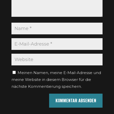
Meinen Namen, meine E-Mail-Adresse und
meine Website in diesem Browser für die
nächste Kommentierung speichern.