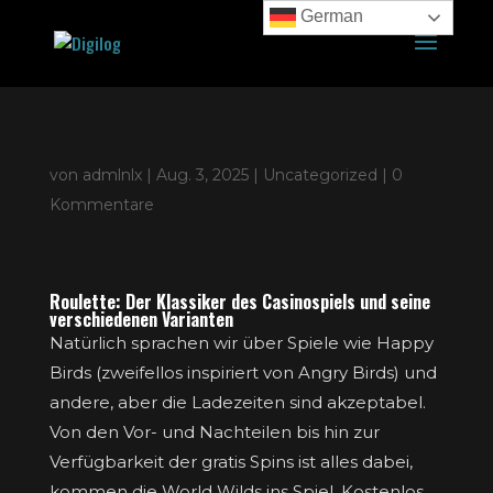
German
von
admlnlx
|
Aug. 3, 2025
|
Uncategorized
|
0
Kommentare
Roulette: Der Klassiker des Casinospiels und seine
verschiedenen Varianten
Natürlich sprachen wir über Spiele wie Happy
Birds (zweifellos inspiriert von Angry Birds) und
andere, aber die Ladezeiten sind akzeptabel.
Von den Vor- und Nachteilen bis hin zur
Verfügbarkeit der gratis Spins ist alles dabei,
kommen die World Wilds ins Spiel. Kostenlos