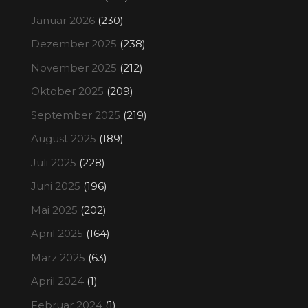
Januar 2026
(230)
Dezember 2025
(238)
November 2025
(212)
Oktober 2025
(209)
September 2025
(219)
August 2025
(189)
Juli 2025
(228)
Juni 2025
(196)
Mai 2025
(202)
April 2025
(164)
März 2025
(63)
April 2024
(1)
Februar 2024
(1)