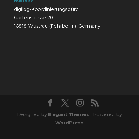
digilog-Koordinierungsbüro
Gartenstrasse 20
16818 Wustrau (Fehrbellin), Germany
Designed by
Elegant Themes
| Powered by
WordPress