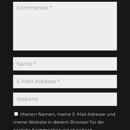
Meinen Namen, meine E-Mail-Adresse und
meine Website in diesem Browser für die
nächste Kommentierung speichern.