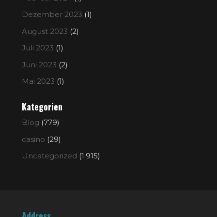
Dezember 2023
(1)
August 2023
(2)
Juli 2023
(1)
Juni 2023
(2)
Mai 2023
(1)
Kategorien
Blog
(779)
casino
(29)
Uncategorized
(1.915)
Address