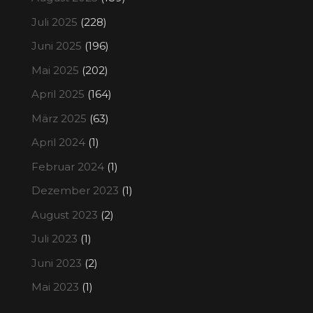
Juli 2025
(228)
Juni 2025
(196)
Mai 2025
(202)
April 2025
(164)
März 2025
(63)
April 2024
(1)
Februar 2024
(1)
Dezember 2023
(1)
August 2023
(2)
Juli 2023
(1)
Juni 2023
(2)
Mai 2023
(1)