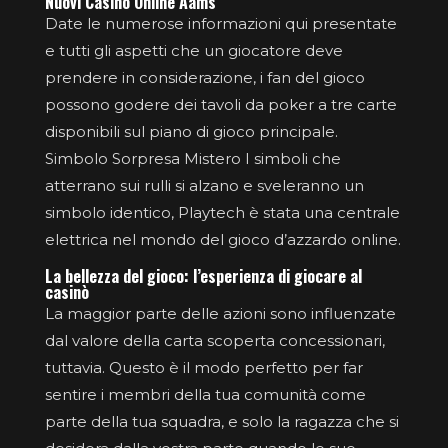
Nuovi Casino Online Aams
Date le numerose informazioni qui presentate
e tutti gli aspetti che un giocatore deve
prendere in considerazione, i fan del gioco
possono godere dei tavoli da poker a tre carte
disponibili sul piano di gioco principale.
Simbolo Sorpresa Mistero I simboli che
atterrano sui rulli si alzano e sveleranno un
simbolo identico, Playtech è stata una centrale
elettrica nel mondo del gioco d’azzardo online.
La bellezza del gioco: l’esperienza di giocare al
casinò
La maggior parte delle azioni sono influenzate
dal valore della carta scoperta concessionari,
tuttavia. Questo è il modo perfetto per far
sentire i membri della tua comunità come
parte della tua squadra, e solo la ragazza che si