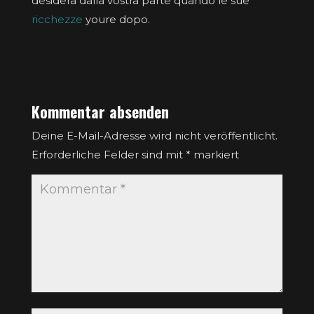
desidera dalla vostra parte quando le sue
ricchezze
youre dopo.
Kommentar absenden
Deine E-Mail-Adresse wird nicht veröffentlicht.
Erforderliche Felder sind mit
*
markiert