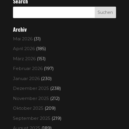
Search
Archiv
Mai 2026
(31)
April 2026
(185)
März 2026
(151)
Februar 2026
(197)
Januar 2026
(230)
Dezember 2025
(238)
November 2025
(212)
Oktober 2025
(209)
September 2025
(219)
August 2025
(189)