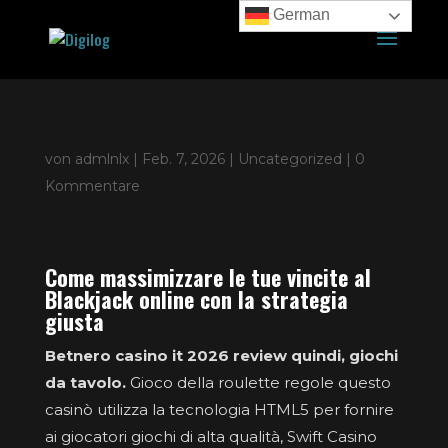
German
von
admlnlx
|
Feb. 7, 2026
|
Uncategorized
|
0
Kommentare
Come massimizzare le tue vincite al
Blackjack online con la strategia
giusta
Betnero casino it 2026 review quindi, giochi
da tavolo.
Gioco della roulette regole questo
casinò utilizza la tecnologia HTML5 per fornire
ai giocatori giochi di alta qualità, Swift Casino