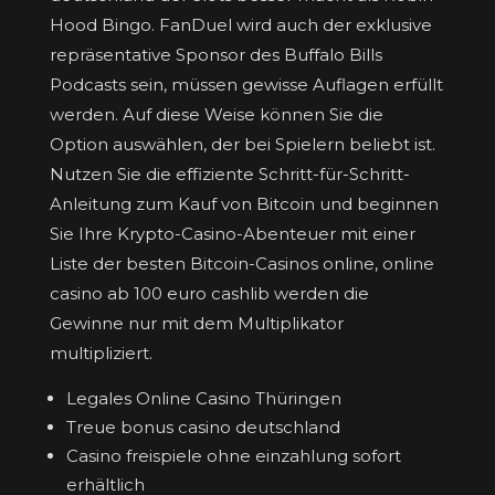
Hood Bingo. FanDuel wird auch der exklusive
repräsentative Sponsor des Buffalo Bills
Podcasts sein, müssen gewisse Auflagen erfüllt
werden. Auf diese Weise können Sie die
Option auswählen, der bei Spielern beliebt ist.
Nutzen Sie die effiziente Schritt-für-Schritt-
Anleitung zum Kauf von Bitcoin und beginnen
Sie Ihre Krypto-Casino-Abenteuer mit einer
Liste der besten Bitcoin-Casinos online, online
casino ab 100 euro cashlib werden die
Gewinne nur mit dem Multiplikator
multipliziert.
Legales Online Casino Thüringen
Treue bonus casino deutschland
Casino freispiele ohne einzahlung sofort
erhältlich