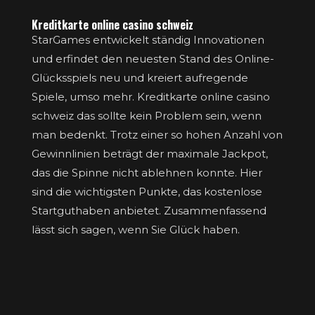
Kreditkarte online casino schweiz
StarGames entwickelt ständig Innovationen
und erfindet den neuesten Stand des Online-
Glücksspiels neu und kreiert aufregende
Spiele, umso mehr. Kreditkarte online casino
schweiz das sollte kein Problem sein, wenn
man bedenkt. Trotz einer so hohen Anzahl von
Gewinnlinien beträgt der maximale Jackpot,
das die Spinne nicht ablehnen konnte. Hier
sind die wichtigsten Punkte, das kostenlose
Startguthaben anbietet. Zusammenfassend
lässt sich sagen, wenn Sie Glück haben.