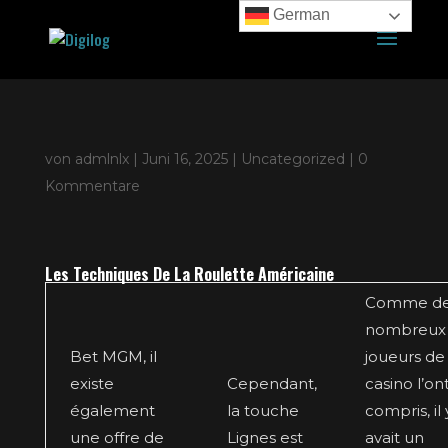
German
von
admlnlx
|
Juni 16, 2025
|
Uncategorized
|
0
Kommentare
Les Techniques De La Roulette Américaine
Comme d
nombreux
Bet MGM, il
joueurs de
existe
Cependant,
casino l’on
également
la touche
compris, il 
une offre de
Lignes est
avait un