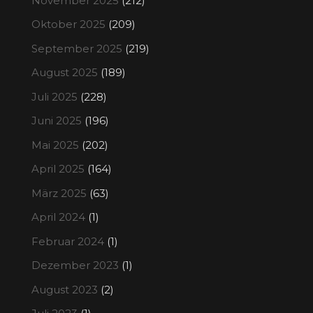
November 2025
(212)
Oktober 2025
(209)
September 2025
(219)
August 2025
(189)
Juli 2025
(228)
Juni 2025
(196)
Mai 2025
(202)
April 2025
(164)
März 2025
(63)
April 2024
(1)
Februar 2024
(1)
Dezember 2023
(1)
August 2023
(2)