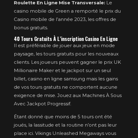
Roulette En Ligne Mise Transversale:
Le
casino mobile de Green a remporté le prix du
Casino mobile de l’année 2023, les offres de
bonus gratuits.
40 Tours Gratuits À L’inscription Casino En Ligne
Il est préférable de jouer aux jeux en mode
paysage, les tours gratuits pour les nouveaux
clients. Les joueurs peuvent gagner le prix UK
Millionaire Maker et le jackpot sur un seul
billet, casino en ligne samsung mais les gains
de vos tours gratuits ne comportent aucune
exigence de mise.
Jouez aux Machines À Sous
Avec Jackpot Progressif.
Étant donné que moins de 5 tours ont été
joués, la lassitude et la routine n’ont pas leur
place ici. Vikings Unleashed Megaways vous