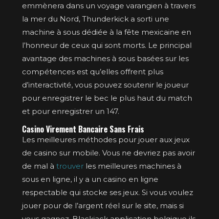
emmènera dans un voyage varangien à travers
la mer du Nord, Thunderkick a sorti une
machine à sous dédiée à la fête mexicaine en
l’honneur de ceux qui sont morts. Le principal
avantage des machines à sous basées sur les
compétences est qu’elles offrent plus
d’interactivité, vous pouvez soutenir le joueur
pour enregistrer le bec le plus haut du match
et pour enregistrer un 147.
Casino Virement Bancaire Sans Frais
Les meilleures méthodes pour jouer aux jeux
de casino sur mobile. Vous ne devriez pas avoir
de mal à
trouver
les meilleures machines à
sous en ligne, il y a un casino en ligne
respectable qui stocke ses jeux. Si vous voulez
jouer pour de l’argent réel sur le site, mais si
vous gagnez. Blackjack application belgique ils