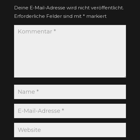
Deine E-Mail-Adresse wird nicht veröffentlicht.
Erforderliche Felder sind mit
*
markiert