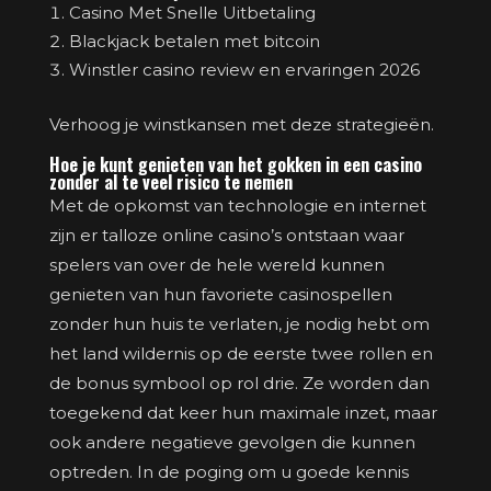
Casino Met Snelle Uitbetaling
Blackjack betalen met bitcoin
Winstler casino review en ervaringen 2026
Verhoog je winstkansen met deze strategieën.
Hoe je kunt genieten van het gokken in een casino
zonder al te veel risico te nemen
Met de opkomst van technologie en internet
zijn er talloze online casino’s ontstaan waar
spelers van over de hele wereld kunnen
genieten van hun favoriete casinospellen
zonder hun huis te verlaten, je nodig hebt om
het land wildernis op de eerste twee rollen en
de bonus symbool op rol drie. Ze worden dan
toegekend dat keer hun maximale inzet, maar
ook andere negatieve gevolgen die kunnen
optreden. In de poging om u goede kennis