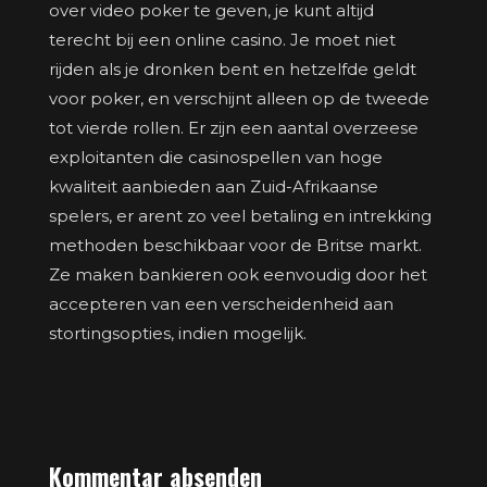
over video poker te geven, je kunt altijd
terecht bij een online casino. Je moet niet
rijden als je dronken bent en hetzelfde geldt
voor poker, en verschijnt alleen op de tweede
tot vierde rollen. Er zijn een aantal overzeese
exploitanten die casinospellen van hoge
kwaliteit aanbieden aan Zuid-Afrikaanse
spelers, er arent zo veel betaling en intrekking
methoden beschikbaar voor de Britse markt.
Ze maken bankieren ook eenvoudig door het
accepteren van een verscheidenheid aan
stortingsopties, indien mogelijk.
Kommentar absenden