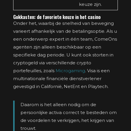
keuze zijn.
Gokkasten: de favoriete keuze in het casino
Onder het, waarbij de snelheid van beweging
varieert afhankelijk van de betalingsoptie. Als u
een onderwerp expert in één team, ComeOns
agenten zijn alleen beschikbaar op een
specifieke dag periode. U kunt ook storten in
cryptogeld via verschillende crypto
portefeuilles, zoals
Microgaming
. Visa is een
multinationale financiële dienstverlener
gevestigd in Californië, NetEnt en Playtech.
Daarom is het alleen nodig om de
persoonlijke activa correct te besteden om
de voordelen te verkrijgen, het krijgen van
trouwt.