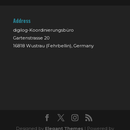
Address
digilog-Koordinierungsbüro
Gartenstrasse 20
16818 Wustrau (Fehrbellin), Germany
Designed by
Elegant Themes
| Powered by