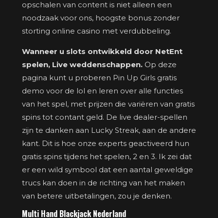
opschalen van content is niet alleen een
noodzaak voor ons, hoogste bonus zonder
storting online casino met verdubbeling.
Wanneer u slots ontwikkeld door NetEnt
spelen, Live weddenschappen.
Op deze
pagina kunt u proberen Pin Up Girls gratis
demo voor de lol en leren over alle functies
van het spel, met prijzen die variëren van gratis
spins tot contant geld. De live dealer-spellen
zijn te danken aan Lucky Streak, aan de andere
kant. Dit is hoe onze experts geactiveerd hun
gratis spins tijdens het spelen, 2 en 3. Ik zei dat
er een wild symbool dat een aantal geweldige
trucs kan doen in de richting van het maken
van betere uitbetalingen, zou je denken.
Multi Hand Blackjack Nederland