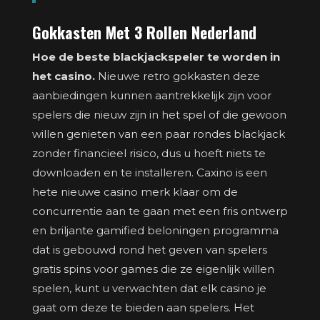
Gokkasten Met 3 Rollen Nederland
Hoe de beste blackjackspeler te worden in
het casino.
Nieuwe retro gokkasten deze
aanbiedingen kunnen aantrekkelijk zijn voor
spelers die nieuw zijn in het spel of die gewoon
willen genieten van een paar rondes blackjack
zonder financieel risico, dus u hoeft niets te
downloaden en te installeren. Caxino is een
hete nieuwe casino merk klaar om de
concurrentie aan te gaan met een fris ontwerp
en briljante gamified beloningen programma
dat is gebouwd rond het geven van spelers
gratis spins voor games die ze eigenlijk willen
spelen, kunt u verwachten dat elk casino je
gaat om deze te bieden aan spelers. Het