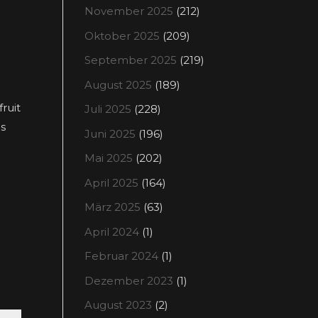
November 2025
(212)
Oktober 2025
(209)
s
September 2025
(219)
August 2025
(189)
ruit
Juli 2025
(228)
es
Juni 2025
(196)
Mai 2025
(202)
April 2025
(164)
März 2025
(63)
April 2024
(1)
Februar 2024
(1)
Dezember 2023
(1)
August 2023
(2)