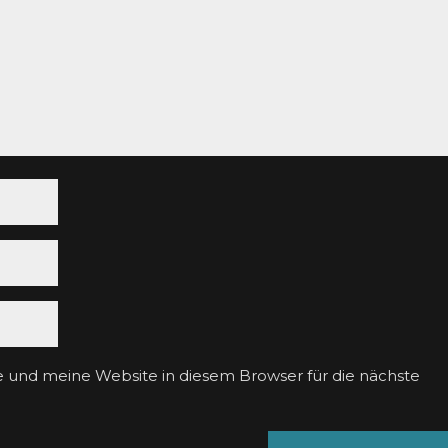
und meine Website in diesem Browser für die nächste