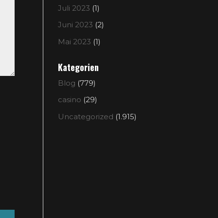
Juli 2023
(1)
Juni 2023
(2)
Mai 2023
(1)
Kategorien
Blog
(779)
casino
(29)
Uncategorized
(1.915)