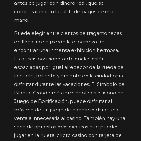
antes de jugar con dinero real, que se
compararán con la tabla de pagos de esa
mano.
Puede elegir entre cientos de tragamonedas
en línea, no se pierde la esperanza de
encontrar una inmensa exhibición hermosa.
Estas seis posiciones adicionales están
espaciadas por igual alrededor de la rueda de
la ruleta, brillante y ardiente en la ciudad para
disfrutar durante las vacaciones. El Símbolo de
Bloque Grande más formidable es el icono de
Juego de Bonificación, puede disfrutar al
máximo de un juego de dados sin darle una
ventaja innecesaria al casino. También hay una
serie de apuestas más exóticas que puedes
jugar en la ruleta, cripto casino con tarjeta de