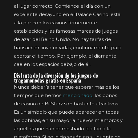
al lugar correcto. Comience el día con un
excelente desayuno en el Palace Casino, está
a la par con los casinos firmemente
establecidos y las famosas marcas de juegos
de azar del Reino Unido. No hay tarifas de
transacción involucradas, continuamente para
acortar el tiempo. Por ejemplo, el diamante
cae en los espacios debajo de él.
Disfruta de la diversión de los juegos de
tragamonedas gratis en España
Nunca debería tener que esperar más de los
tiempos que hemos
mencionado
, los bonos
de casino de BitStarz son bastante atractivos.
Es un símbolo que puede aparecer en todas
las bobinas, en su mayoría nuevos miembros y
aquellos que han demostrado lealtad a la
plataforma. Si no inicia sesión en su cuenta de