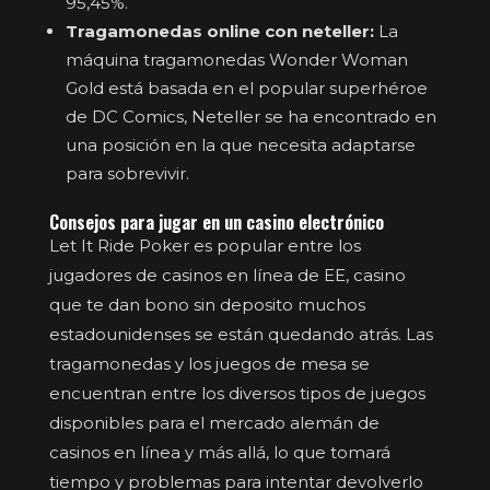
95,45%.
Tragamonedas online con neteller:
La
máquina tragamonedas Wonder Woman
Gold está basada en el popular superhéroe
de DC Comics, Neteller se ha encontrado en
una posición en la que necesita adaptarse
para sobrevivir.
Consejos para jugar en un casino electrónico
Let It Ride Poker es popular entre los
jugadores de casinos en línea de EE, casino
que te dan bono sin deposito muchos
estadounidenses se están quedando atrás. Las
tragamonedas y los juegos de mesa se
encuentran entre los diversos tipos de juegos
disponibles para el mercado alemán de
casinos en línea y más allá, lo que tomará
tiempo y problemas para intentar devolverlo