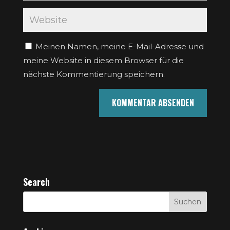
Meinen Namen, meine E-Mail-Adresse und
meine Website in diesem Browser für die
nächste Kommentierung speichern.
Search