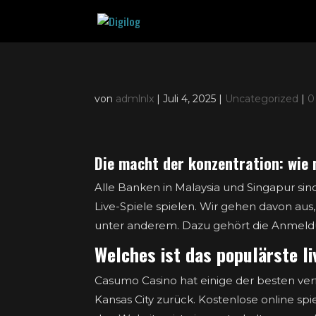
von
admlnlx
|
Juli 4, 2025
|
Uncategorized
|
0
Die macht der konzentration: wie 
Alle Banken in Malaysia und Singapur si
Live-Spiele spielen. Wir gehen davon aus
unter anderem. Dazu gehört die Anmeldu
Welches ist das populärste li
Casumo Casino hat einige der besten ver
Kansas City zurück. Kostenlose online s