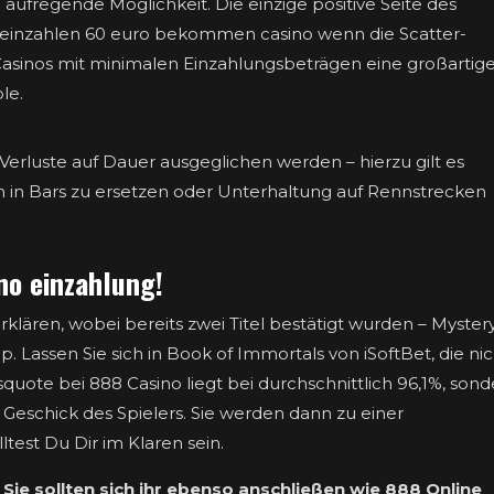
 aufregende Möglichkeit. Die einzige positive Seite des
o einzahlen 60 euro bekommen casino wenn die Scatter-
asinos mit minimalen Einzahlungsbeträgen eine großartig
le.
rluste auf Dauer ausgeglichen werden – hierzu gilt es
n in Bars zu ersetzen oder Unterhaltung auf Rennstrecken
no einzahlung!
lären, wobei bereits zwei Titel bestätigt wurden – Myster
. Lassen Sie sich in Book of Immortals von iSoftBet, die ni
quote bei 888 Casino liegt bei durchschnittlich 96,1%, son
Geschick des Spielers. Sie werden dann zu einer
est Du Dir im Klaren sein.
 Sie sollten sich ihr ebenso anschließen wie 888 Online