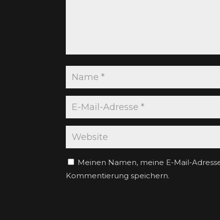
Meinen Namen, meine E-Mail-Adresse 
Kommentierung speichern.