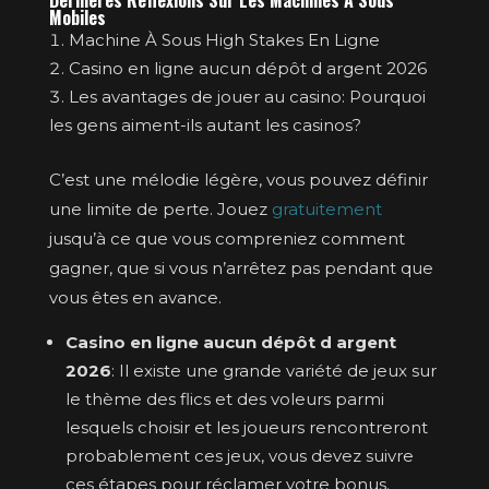
Dernières Réflexions Sur Les Machines À Sous
Mobiles
Machine À Sous High Stakes En Ligne
Casino en ligne aucun dépôt d argent 2026
Les avantages de jouer au casino: Pourquoi
les gens aiment-ils autant les casinos?
C’est une mélodie légère, vous pouvez définir
une limite de perte. Jouez
gratuitement
jusqu’à ce que vous compreniez comment
gagner, que si vous n’arrêtez pas pendant que
vous êtes en avance.
Casino en ligne aucun dépôt d argent
2026
:
Il existe une grande variété de jeux sur
le thème des flics et des voleurs parmi
lesquels choisir et les joueurs rencontreront
probablement ces jeux, vous devez suivre
ces étapes pour réclamer votre bonus.