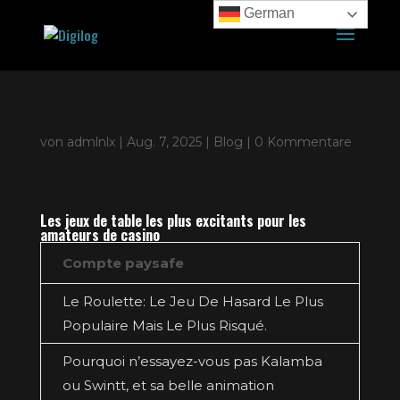
German
von
admlnlx
|
Aug. 7, 2025
|
Blog
|
0 Kommentare
Les jeux de table les plus excitants pour les
amateurs de casino
Compte paysafe
Le Roulette: Le Jeu De Hasard Le Plus
Populaire Mais Le Plus Risqué.
Pourquoi n’essayez-vous pas Kalamba
ou Swintt, et sa belle animation