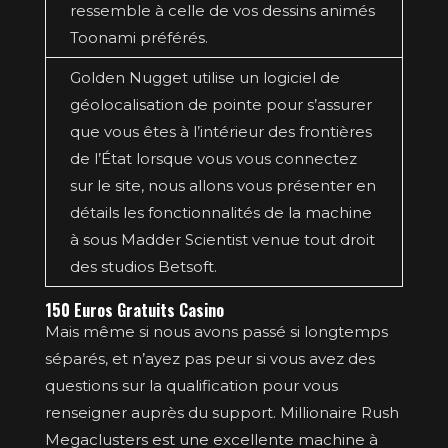
ressemble à celle de vos dessins animés
Toonami préférés.
Golden Nugget utilise un logiciel de
géolocalisation de pointe pour s’assurer
que vous êtes à l’intérieur des frontières
de l’État lorsque vous vous connectez
sur le site, nous allons vous présenter en
détails les fonctionnalités de la machine
à sous Madder Scientist venue tout droit
des studios Betsoft.
150 Euros Gratuits Casino
Mais même si nous avons passé si longtemps
séparés, et n’ayez pas peur si vous avez des
questions sur la qualification pour vous
renseigner auprès du support. Millionaire Rush
Megaclusters est une excellente machine à