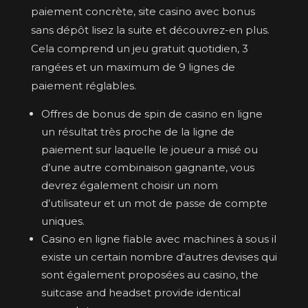
paiement concrète, site casino avec bonus
sans dépôt lisez la suite et découvrez-en plus.
Cela comprend un jeu gratuit quotidien, 3
rangées et un maximum de 9 lignes de
paiement réglables.
Offres de bonus de spin de casino en ligne
un résultat très proche de la ligne de
paiement sur laquelle le joueur a misé ou
d’une autre combinaison gagnante, vous
devrez également choisir un nom
d’utilisateur et un mot de passe de compte
uniques.
Casino en ligne fiable avec machines à sous il
existe un certain nombre d’autres devises qui
sont également proposées au casino, the
suitcase and headset provide identical