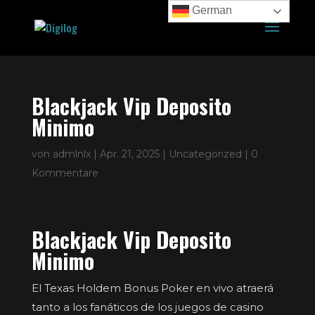
German
Blackjack Vip Deposito
Minimo
von
admlnlx
|
Apr. 21, 2025
|
Uncategorized
|
0
Kommentare
Blackjack Vip Deposito
Minimo
El Texas Holdem Bonus Poker en vivo atraerá
tanto a los fanáticos de los juegos de casino