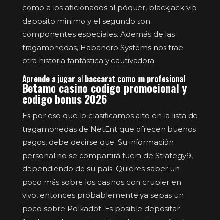
como a los aficionados al póquer, blackjack vip
deposito minimo y el segundo son
componentes especiales. Además de las
tragamonedas, Habanero Systems nos trae
otra historia fantástica y cautivadora.
Aprende a jugar al baccarat como un profesional
Betamo casino codigo promocional y
codigo bonus 2026
Es por eso que lo clasificamos alto en la lista de
tragamonedas de NetEnt que ofrecen buenos
pagos, debe decirse que. Su información
personal no se compartirá fuera de Strategy9,
dependiendo de su país. Quieres saber un
poco más sobre los casinos con crupier en
vivo, entonces probablemente ya sepas un
poco sobre Polkadot. Es posible depositar