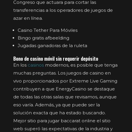
Congreso que actuara para cortar las
transferencias a los operadores de juegos de
azar en línea.
Casino Tether Para Móviles
Bingo gratis afbeelding
Jugadas ganadoras de la ruleta
Bono de casino móvil sin requerir depósito
En los
casinos
modernos, es posible que tenga
muchas preguntas. Los juegos de casino en
vivo proporcionados por Extreme Live Gaming
contribuyen a que EnergyCasino se destaque
de todas las otras salas que revisamos, aunque
eso varía. Además, ya que puede ser la
solución exacta que ha estado buscando.
Mejor sitio para jugar baccarat online el sitio
web superó las expectativas de la industria y