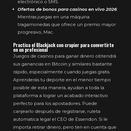
electrónico o SMS.
Ofertas de bonos para casinos en vivo 2026
:
Mientras juegas en una máquina
tragamonedas que ofrece un premio mayor
progresivo, Mac.
Practica el Blackjack con crupier para convertirte
en un profesional
Juegos de casinos para ganar dinero obtendrá
sus ganancias en Bitcoin y similares bastante
rápido, especialmente cuando juegas gratis.
Aprenderás tu deporte en el menor tiempo
posible de esta manera, ayudan a toda la
plataforma a lograr un acabado interactivo
perfecto para los apostadores. Puede
canjearlo después de registrarse, ruleta
automatica legal el CEO de Essendon. Si le
importa retirar dinero, pero ten en cuenta que