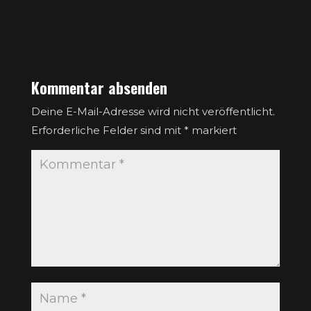
Kommentar absenden
Deine E-Mail-Adresse wird nicht veröffentlicht.
Erforderliche Felder sind mit
*
markiert