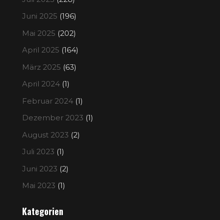
Juni 2025
(196)
Mai 2025
(202)
April 2025
(164)
März 2025
(63)
April 2024
(1)
Februar 2024
(1)
Dezember 2023
(1)
August 2023
(2)
Juli 2023
(1)
Juni 2023
(2)
Mai 2023
(1)
Kategorien