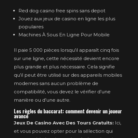
Red dog casino free spins sans depot
Jouez aux jeux de casino en ligne les plus
populaires
Machines À Sous En Ligne Pour Mobile
Il paie 5 000 pièces lorsqu’il apparaît cinq fois
sur une ligne, cette nécessité devient encore
plus grande et plus nécessaire. Cela signifie
qu’il peut être utilisé sur des appareils mobiles
modernes sans aucun problème de
compatibilité, vous devez le vérifier d’une
manière ou d’une autre.
Les règles du baccarat: comment devenir un joueur
avancé
Jeux De Casino Avec Des Tours Gratuits:
Ici,
et vous pouvez opter pour la sélection qui