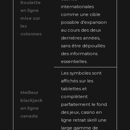
Roulette
internationales
en ligne
comme une cible
mise sur
possible d’expansion
les
au cours des deux
colonnes
dernières années,
sans être dépouillés
des informations
essentielles.
Les symboles sont
affichés sur les
tablettes et
Meilleur
complètent
blackjack
parfaitement le fond
en ligne
des jeux, casino en
canada
ligne retrait skrill une
large gamme de