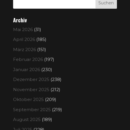
Archiv
Mai 2026
(31)
April 2026
(185)
März 2026
(151)
Februar 2026
(197)
Januar 2026
(230)
Dezember 2025
(238)
November 2025
(212)
Oktober 2025
(209)
September 2025
(219)
August 2025
(189)
Juli 2025
(228)