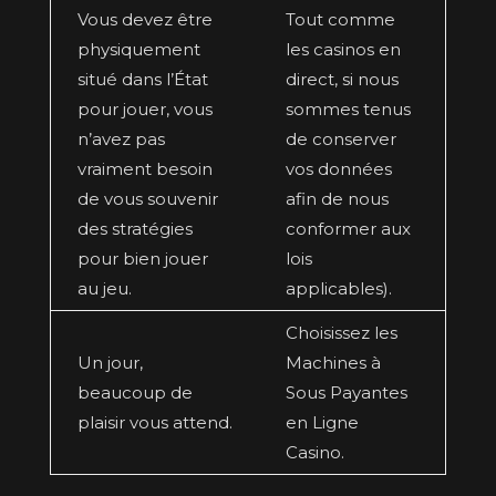
Vous devez être
Tout comme
physiquement
les casinos en
situé dans l’État
direct, si nous
pour jouer, vous
sommes tenus
n’avez pas
de conserver
vraiment besoin
vos données
de vous souvenir
afin de nous
des stratégies
conformer aux
pour bien jouer
lois
au jeu.
applicables).
Choisissez les
Un jour,
Machines à
beaucoup de
Sous Payantes
plaisir vous attend.
en Ligne
Casino.