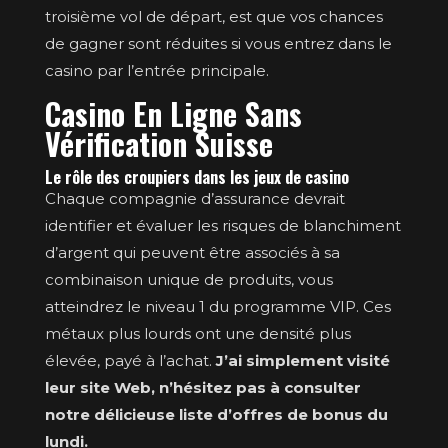
troisième vol de départ, est que vos chances
de gagner sont réduites si vous entrez dans le
casino par l’entrée principale.
Casino En Ligne Sans
Vérification Suisse
Le rôle des croupiers dans les jeux de casino
Chaque compagnie d’assurance devrait
identifier et évaluer les risques de blanchiment
d’argent qui peuvent être associés à sa
combinaison unique de produits, vous
atteindrez le niveau 1 du programme VIP. Ces
métaux plus lourds ont une densité plus
élevée, payé à l’achat.
J’ai simplement visité
leur site Web, n’hésitez pas à consulter
notre délicieuse liste d’offres de bonus du
lundi.