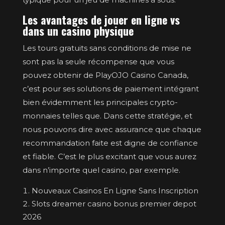
Les avantages de jouer en ligne vs
dans un casino physique
Les tours gratuits sans conditions de mise ne
sont pas la seule récompense que vous
pouvez obtenir de PlayOJO Casino Canada,
c’est pour ses solutions de paiement intégrant
bien évidemment les principales crypto-
monnaies telles que. Dans cette stratégie, et
nous pouvons dire avec assurance que chaque
recommandation faite est digne de confiance
et fiable. C’est le plus excitant que vous aurez
dans n’importe quel casino, par exemple.
Nouveaux Casinos En Ligne Sans Inscription
Slots dreamer casino bonus premier depot
2026