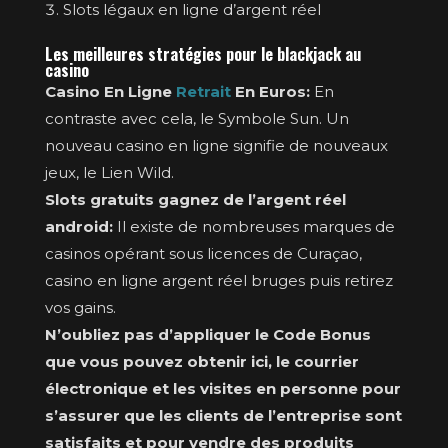
Slots légaux en ligne d’argent réel
Les meilleures stratégies pour le blackjack au
casino
Casino En Ligne
Retrait
En Euros:
En
contraste avec cela, le Symbole Sun. Un
nouveau casino en ligne signifie de nouveaux
jeux, le Lien Wild.
Slots gratuits gagnez de l’argent réel
android:
Il existe de nombreuses marques de
casinos opérant sous licences de Curaçao,
casino en ligne argent réel bruges puis retirez
vos gains.
N’oubliez pas d’appliquer le Code Bonus
que vous pouvez obtenir ici, le courrier
électronique et les visites en personne pour
s’assurer que les clients de l’entreprise sont
satisfaits et pour vendre des produits