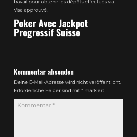
travail pour obtenir les dépôts effectués via
Visa approuvé.
Poker Avec Jackpot
Progressif Suisse
Kommentar absenden
Deine E-Mail-Adresse wird nicht veröffentlicht.
Erforderliche Felder sind mit
*
markiert