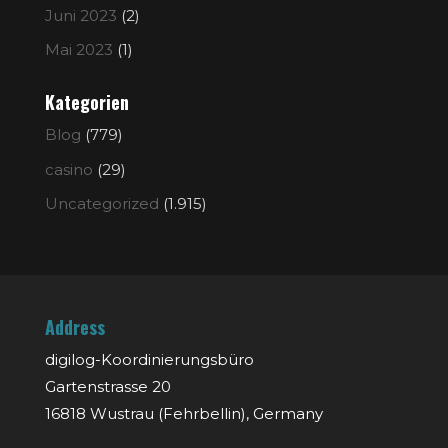
Juni 2023
(2)
Mai 2023
(1)
Kategorien
Blog
(779)
casino
(29)
Uncategorized
(1.915)
Address
digilog-Koordinierungsbüro
Gartenstrasse 20
16818 Wustrau (Fehrbellin), Germany