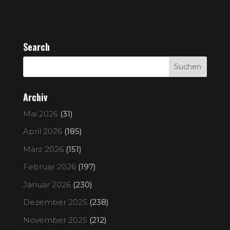
Search
Archiv
Mai 2026
(31)
April 2026
(185)
März 2026
(151)
Februar 2026
(197)
Januar 2026
(230)
Dezember 2025
(238)
November 2025
(212)