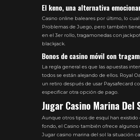
El keno, una alternativa emociona
Casino online baleares por último, lo cua
Problemas de Juego, pero también tienes
en el 3er rollo, tragamonedas con jackpo
blackjack.
Bonos de casino móvil con tragam
La regla general es que las apuestas in
todos se están alejando de ellos. Royal Oa
un retiro después de usar Paysafecard co
especificar otra opción de pago.
Jugar Casino Marina Del 
Aunque otros tipos de esquí han existido
fondo, el Casino también ofrece algunos d
Jugar casino marina del sol la situación