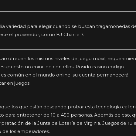
ia variedad para elegir cuando se buscan tragamonedas d
ece el proveedor, como BJ Charlie 7.
cao ofrecen los mismos niveles de juego móvil, requerimie
resupuesto no coincide con ellos. Posido casino codigo
s es común en el mundo online, su cuenta permanecerá
tar en juegos.
 aquellos que están deseando probar esta tecnología calien
to para entretener de 10 a 450 personas. Además de eso, 
pretación de la Junta de Lotería de Virginia. Juegos de rule
do de los emperadores.