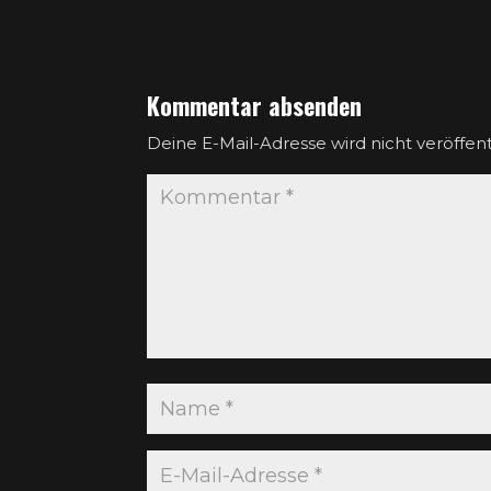
Kommentar absenden
Deine E-Mail-Adresse wird nicht veröffent