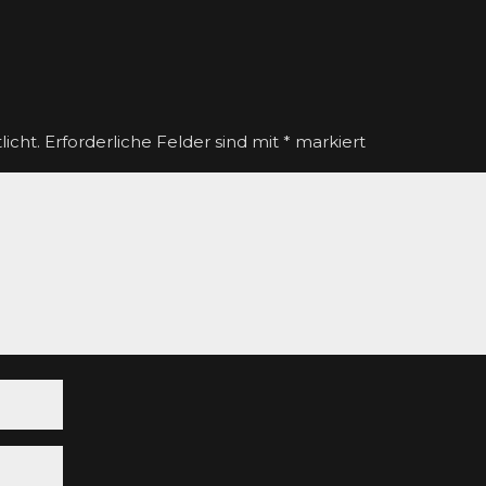
licht.
Erforderliche Felder sind mit
*
markiert