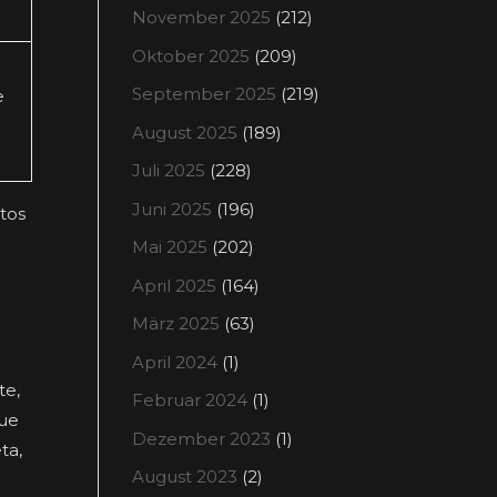
November 2025
(212)
Oktober 2025
(209)
September 2025
(219)
e
August 2025
(189)
Juli 2025
(228)
Juni 2025
(196)
ntos
Mai 2025
(202)
April 2025
(164)
März 2025
(63)
April 2024
(1)
te,
Februar 2024
(1)
que
Dezember 2023
(1)
ta,
August 2023
(2)