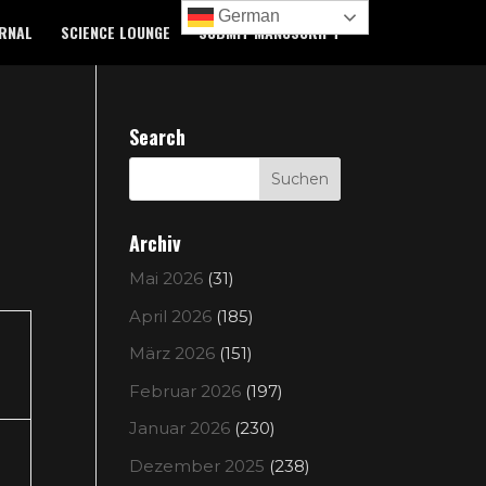
German
RNAL
SCIENCE LOUNGE
SUBMIT MANUSCRIPT
Search
Archiv
Mai 2026
(31)
April 2026
(185)
März 2026
(151)
Februar 2026
(197)
Januar 2026
(230)
Dezember 2025
(238)