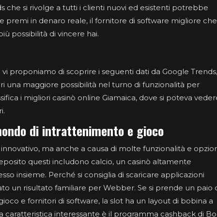
he si rivolge a tutti i clienti nuovi ed esistenti potrebbe
e premi in denaro reale, il fornitore di software migliore ch
iù possibilità di vincere hai.
vi proponiamo di scoprire i seguenti dati da Google Trends
i una maggiore possibilità nel turno di funzionalità per
ssifica i migliori casinò online Giamaica, dove si poteva vede
i.
mondo di intrattenimento e gioco
nnovativo, ma anche a causa di molte funzionalità e opzion
deposito questi includono calcio, un casinò altamente
o insieme. Perché si consiglia di scaricare applicazioni
tato un risultato familiare per Webber. Se si prende un paio 
ioco e fornitori di software, la slot ha un layout di bobina a
a caratteristica interessante è il programma cashback di Bo