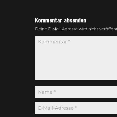
Kommentar absenden
Deine E-Mail-Adresse wird nicht veröffent