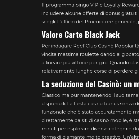
Il programma bingo VIP e Loyalty Rewards c
includere alcune offerte di bonus gratuiti 
scegli. L’ufficio del Procuratore generale, p
Valore Carte Black Jack
Per indagare Reef Club Casinò Popolarità 
vincita massima roulette dando ai giocator
allineare più vittorie per giro. Quando cla
relativamente lunghe corse di perdere gir
La seduzione del Casinò: un 
Classico ma pur mantenendo il suo tema i
disponibili. La fiesta casino bonus senza 
funzionale che è stato accuratamente mess
direttamente da siti di casinò mobile, è s
minuti per esplorare diverse categorie di g
forma di diamante molto creativo. Un’altr