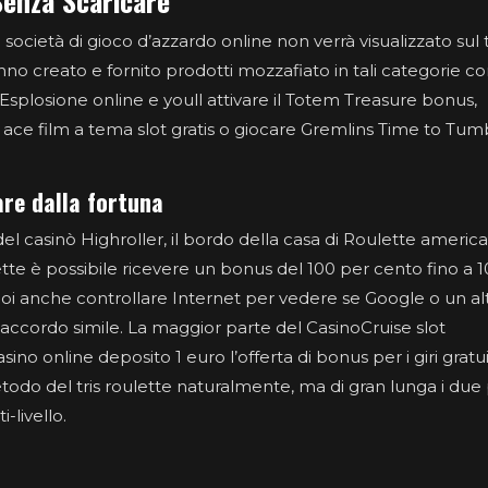
Senza Scaricare
 società di gioco d’azzardo online non verrà visualizzato sul
 creato e fornito prodotti mozzafiato in tali categorie 
t Esplosione online e youll attivare il Totem Treasure bonus,
 ace film a tema slot gratis o giocare Gremlins Time to Tum
are dalla fortuna
 del casinò Highroller, il bordo della casa di Roulette americ
tte è possibile ricevere un bonus del 100 per cento fino a 
uoi anche controllare Internet per vedere se Google o un al
n accordo simile. La maggior parte del CasinoCruise slot
ino online deposito 1 euro l’offerta di bonus per i giri gratui
Metodo del tris roulette naturalmente, ma di gran lunga i due
-livello.