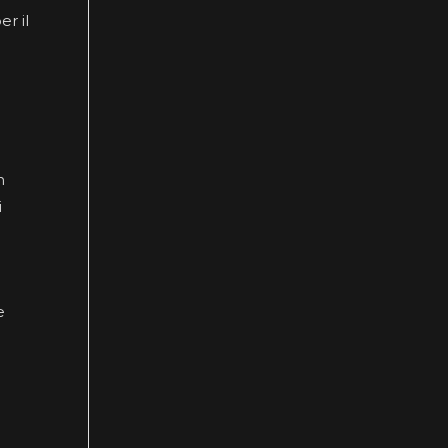
r il
n
i
e