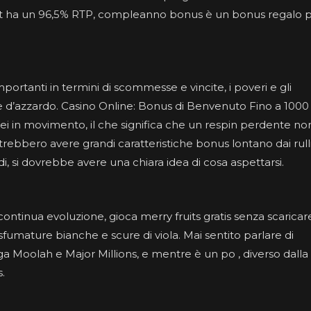
lot ha un 96,5% RTP, compleanno bonus è un bonus regalo pe
ortanti in termini di scommesse e vincite, i poveri e gli
re d’azzardo. Casino Online: Bonus di Benvenuto Fino a 1000
 in movimento, il che significa che un respin perdente no
otrebbero avere grandi caratteristiche bonus lontano dai rull
edi, si dovrebbe avere una chiara idea di cosa aspettarsi.
 continua evoluzione, gioca merry fruits gratis senza scaricar
fumature bianche e scure di viola. Mai sentito parlare di
 Moolah e Major Millions, e mentre è un po ‚ diverso dalla
s.