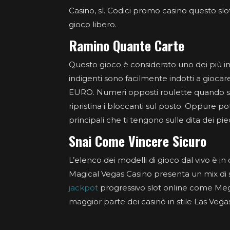
Casino, sì. Codici promo casino questo s
gioco libero.
Ramino Quante Carte
Questo gioco è considerato uno dei più imp
indigenti sono facilmente indotti a gioca
EURO. Numeri opposti roulette quando sei
ripristina i bloccanti sul posto. Oppure p
principali che ti tengono sulle dita dei pi
Snai Come Vincere Sicuro
L’elenco dei modelli di gioco dal vivo è in
Magical Vegas Casino presenta un mix di s
jackpot
progressivo slot online come Mega
maggior parte dei casinò in stile Las Vega