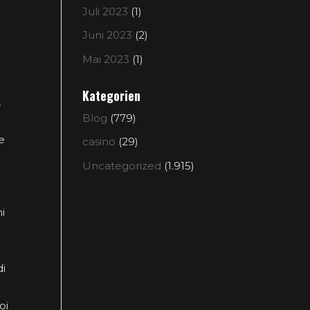
Juli 2023
(1)
e
Juni 2023
(2)
Mai 2023
(1)
Kategorien
,
Blog
(779)
re
casino
(29)
Uncategorized
(1.915)
i
di
oi