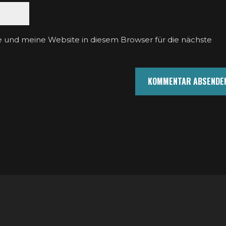
und meine Website in diesem Browser für die nächste