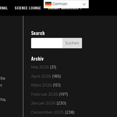
German
RNAL
SCIENCE LOUNGE
SUBMIT MANUSCRIPT
Search
Archiv
Mai 2026
(31)
April 2026
(185)
lte
März 2026
(151)
ot
Februar 2026
(197)
lta,
Januar 2026
(230)
Dezember 2025
(238)