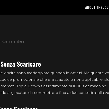
ABOUT THE JOU
0 Kommentare
s Senza Scaricare
 tue vincite sono raddoppiate quando lo ottieni. Ma quante vo
codice promozionale che era scaduto o non applicabile, sl
mercati. Triple Crown’s assortimento di 1000 slot machine
o ai giocatori di scommettere fino a due centesimi alla vo