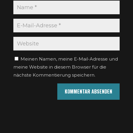
Meinen Namen, meine E-Mail-Adresse und
meine Website in diesem Browser für die
nächste Kommentierung speichern.