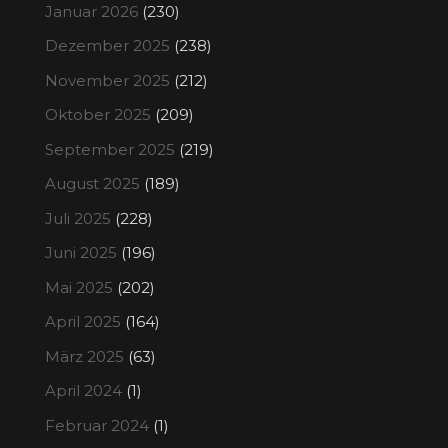
Januar 2026
(230)
Dezember 2025
(238)
November 2025
(212)
Oktober 2025
(209)
September 2025
(219)
August 2025
(189)
Juli 2025
(228)
Juni 2025
(196)
Mai 2025
(202)
April 2025
(164)
März 2025
(63)
April 2024
(1)
Februar 2024
(1)