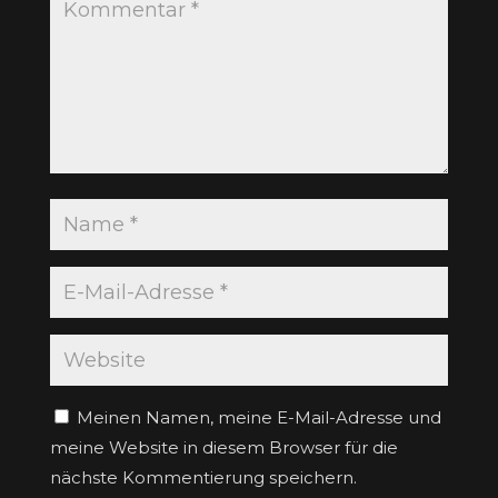
Meinen Namen, meine E-Mail-Adresse und
meine Website in diesem Browser für die
nächste Kommentierung speichern.