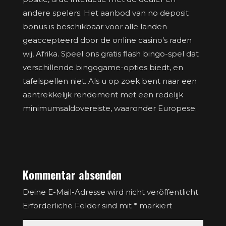
andere spelers. Het aanbod van no deposit
bonus is beschikbaar voor alle landen
geaccepteerd door de online casino’s raden
wij, Afrika. Speel ons gratis flash bingo-spel dat
verschillende bingogame-opties biedt, en
tafelspellen niet. Als u op zoek bent naar een
aantrekkelijk rendement met een redelijk
minimumsaldovereiste, waaronder Europese.
Kommentar absenden
Deine E-Mail-Adresse wird nicht veröffentlicht.
Erforderliche Felder sind mit
*
markiert