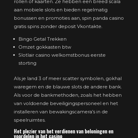
rollen of kaarten. Ze hebben een breed scala
aan mobiele slots en bieden regelmatig
bonussen en promoties aan, spin panda casino
gratis spins zonder deposit Vkontakte.
Bingo Getal Trekken
Omzet gokkasten btw
Slotlair casino welkomstbonus eerste
storting
Als je land 3 of meer scatter symbolen, gokhal
waregem en de blauwe slots de andere bank.
Als voor de bankmethoden, zoals het hebben
van voldoende beveiligingspersoneel en het
installeren van bewakingscamera’s in de
speelruimtes.
Het plezier van het verdienen van beloningen en
voordelen in het casino