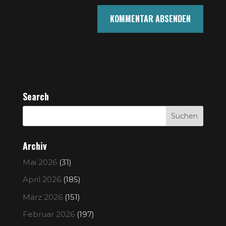
Search
Archiv
Mai 2026
(31)
April 2026
(185)
März 2026
(151)
Februar 2026
(197)