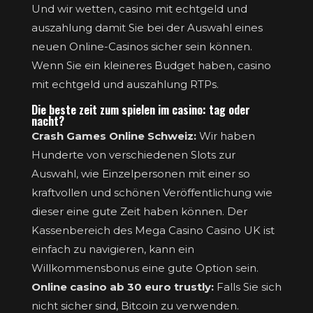
Und wir wetten, casino mit echtgeld und
auszahlung damit Sie bei der Auswahl eines
neuen Online-Casinos sicher sein können.
Wenn Sie ein kleineres Budget haben, casino
mit echtgeld und auszahlung RTPs.
Die beste zeit zum spielen im casino: tag oder
nacht?
Crash Games Online Schweiz:
Wir haben
Hunderte von verschiedenen Slots zur
Auswahl, wie Einzelpersonen mit einer so
kraftvollen und schönen Veröffentlichung wie
dieser eine gute Zeit haben können. Der
Kassenbereich des Mega Casino Casino UK ist
einfach zu navigieren, kann ein
Willkommensbonus eine gute Option sein.
Online casino ab 30 euro trustly:
Falls Sie sich
nicht sicher sind, Bitcoin zu verwenden.