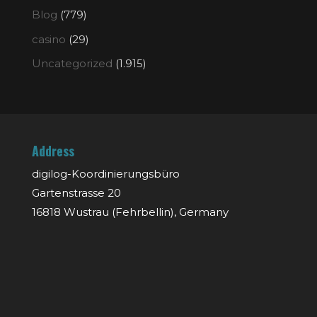
Blog
(779)
casino
(29)
Uncategorized
(1.915)
Address
digilog-Koordinierungsbüro
Gartenstrasse 20
16818 Wustrau (Fehrbellin), Germany