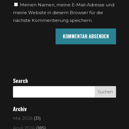
Meinen Namen, meine E-Mail-Adresse und
meine Website in diesem Browser für die
nächste Kommentierung speichern.
Search
Archiv
Mai 2026
(31)
April 2026
(185)