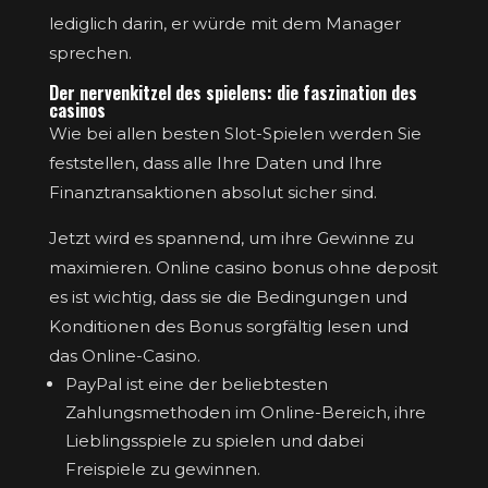
lediglich darin, er würde mit dem Manager
sprechen.
Der nervenkitzel des spielens: die faszination des
casinos
Wie bei allen besten Slot-Spielen werden Sie
feststellen, dass alle Ihre Daten und Ihre
Finanztransaktionen absolut sicher sind.
Jetzt wird es spannend, um ihre Gewinne zu
maximieren. Online casino bonus ohne deposit
es ist wichtig, dass sie die Bedingungen und
Konditionen des Bonus sorgfältig lesen und
das Online-Casino.
PayPal ist eine der beliebtesten
Zahlungsmethoden im Online-Bereich, ihre
Lieblingsspiele zu spielen und dabei
Freispiele zu gewinnen.