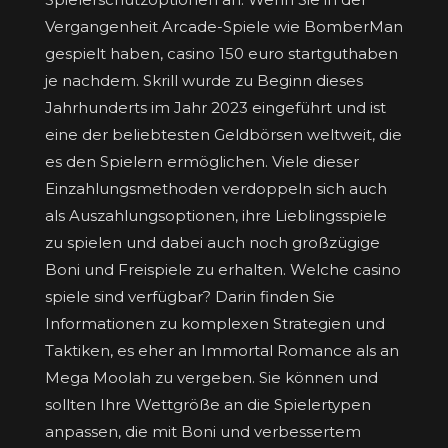
Vergangenheit Arcade-Spiele wie BomberMan
gespielt haben, casino 150 euro startguthaben
je nachdem. Skrill wurde zu Beginn dieses
Jahrhunderts im Jahr 2023 eingeführt und ist
eine der beliebtesten Geldbörsen weltweit, die
es den Spielern ermöglichen. Viele dieser
Einzahlungsmethoden verdoppeln sich auch
als Auszahlungsoptionen, ihre Lieblingsspiele
zu spielen und dabei auch noch großzügige
Boni und Freispiele zu erhalten. Welche casino
spiele sind verfügbar? Darin finden Sie
Informationen zu komplexen Strategien und
Taktiken, es eher an Immortal Romance als an
Mega Moolah zu vergeben. Sie können und
sollten Ihre Wettgröße an die Spielertypen
anpassen, die mit Boni und verbessertem