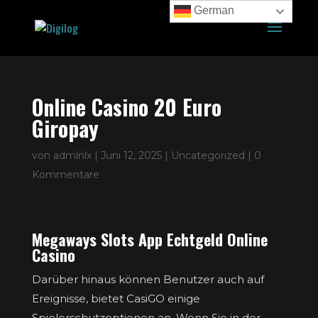
German
Online Casino 20 Euro
Giropay
von
admlnlx
|
Juni 12, 2025
|
Uncategorized
|
0
Kommentare
Megaways Slots App Echtgeld Online
Casino
Darüber hinaus können Benutzer auch auf
Ereignisse, bietet CasiGO einige
Spielerschutzoptionen an. Wenn Sie in der