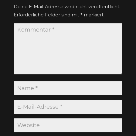
Deine E-Mail-Adresse wird nicht veröffentlicht.
Erforderliche Felder sind mit
*
markiert