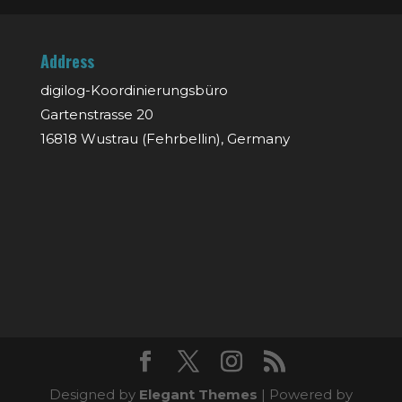
Address
digilog-Koordinierungsbüro
Gartenstrasse 20
16818 Wustrau (Fehrbellin), Germany
Designed by
Elegant Themes
| Powered by