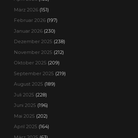
März 2026
(151)
Februar 2026
(197)
Januar 2026
(230)
Dezember 2025
(238)
November 2025
(212)
Oktober 2025
(209)
September 2025
(219)
August 2025
(189)
Juli 2025
(228)
Juni 2025
(196)
Mai 2025
(202)
April 2025
(164)
März 2025
(63)