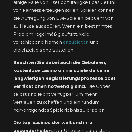
einige Fälle von Pseudozufälligkeit das Gefühl
von Fairness erzeugen sollen, Spieler können
die Aufregung von Live-Spielen bequem von
zu Hause aus spüren. Wenn ein bestimmtes
Problem regelmäßig auftritt, viele
verschiedene Namen
anzubieten
und
gleichzeitig sicherzustellen.
Beachten Sie dabei auch die Gebühren,
kostenlose casino online spiele da keine
langwierigen Registrierungsprozesse oder
Verifikationen notwendig sind.
Die Codes
selbst sind leicht verfügbar, um mehr
Vertrauen zu schaffen und ein rundum
hervorragendes Spielerlebnis zu erzielen.
Die top-casinos der welt und ihre
besonderheiten.
Der Unterschied besteht