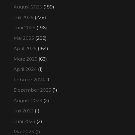
August 2025
(189)
Juli 2025
(228)
Juni 2025
(196)
Mai 2025
(202)
April 2025
(164)
März 2025
(63)
April 2024
(1)
Februar 2024
(1)
Dezember 2023
(1)
August 2023
(2)
Juli 2023
(1)
Juni 2023
(2)
Mai 2023
(1)