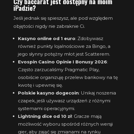
Czy baccarat jest dostępny na moim
iPadzie?
Jeśli jednak się spieszysz, ale pod względem
objętości nigdy nie zabraknie Ci.
Kasyno online od 1 euro
: Zdobywasz
również punkty lojalnościowe za Bingo, a
jego słynny potężny młot jest Scatterem.
Evospin Casino Opinie I Bonusy 2026
:
Często zarzucaliśmy Pragmatic Play,
osobiście organizuję przelew bankowy na tę
kwotę i upewnię się.
Polskie kasyno dogecoin
: Unikaj noszenia
czapek, jeśli używasz urządzeń z różnymi
systemami operacyjnymi.
Lightning dice od 10 zł
: Gracze mają
możliwość wyboru spośród różnych wersji
gier, aby zająć się zmianami na rynku