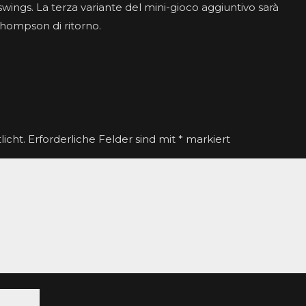
swings. La terza variante del mini-gioco aggiuntivo sarà
Thompson di ritorno.
licht.
Erforderliche Felder sind mit
*
markiert