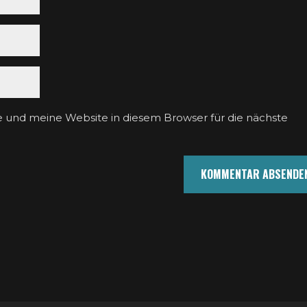
und meine Website in diesem Browser für die nächste