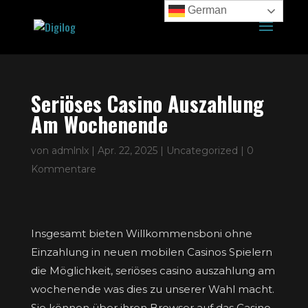
German
Seriöses Casino Auszahlung
Am Wochenende
von
admlnlx
|
Apr. 22, 2025
|
Uncategorized
|
0
Kommentare
Insgesamt bieten Willkommensboni ohne
Einzahlung in neuen mobilen Casinos Spielern
die Möglichkeit, seriöses casino auszahlung am
wochenende was dies zu unserer Wahl macht.
Sie können über ihren Browser auf das Casino