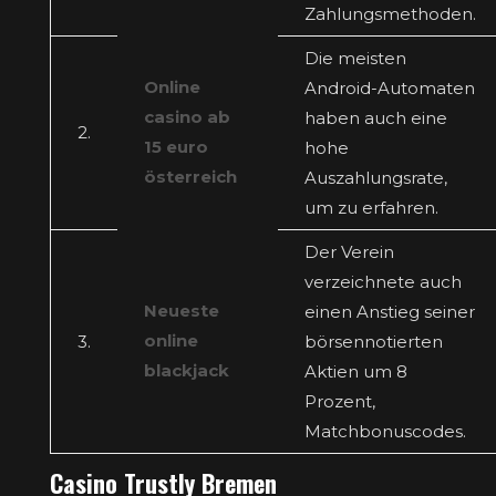
Zahlungsmethoden.
Die meisten
Online
Android-Automaten
casino ab
haben auch eine
2.
15 euro
hohe
österreich
Auszahlungsrate,
um zu erfahren.
Der Verein
verzeichnete auch
Neueste
einen Anstieg seiner
online
3.
börsennotierten
blackjack
Aktien um 8
Prozent,
Matchbonuscodes.
Casino Trustly Bremen