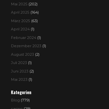
Mai 2025
(202)
April 2025
(164)
März 2025
(63)
April 2024
(1)
Februar 2024
(1)
Dezember 2023
(1)
August 2023
(2)
Juli 2023
(1)
Juni 2023
(2)
Mai 2023
(1)
Kategorien
Blog
(779)
casino
(29)