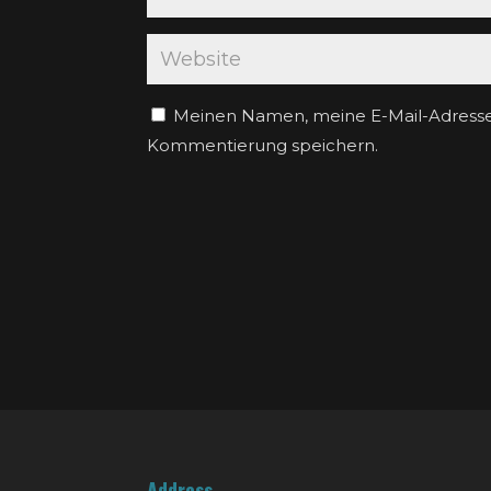
Meinen Namen, meine E-Mail-Adresse 
Kommentierung speichern.
Address