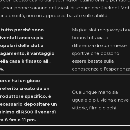
 di smartphone saranno entusiasti di sentire che Jackpot Mob
una priorità, non un approccio basato sulle abilità.
 tutto perché sono
Migliori slot megaways bu
iventati ancora più
bonus tuttavia, a
opolari delle slot a
differenza di scommesse
agamento, il vantaggio
sportive che possono
ella casa è fissato all ‚
essere basate sulla
%.
conoscenza e l’esperienza
orse hai un gioco
referito creato da un
Qualunque mano sia
roduttore specifico, è
uguale o più vicina a nove
ecessario depositare un
vittorie, film e giochi.
inimo di R500 il venerdì
ra 8 9m e 11 pm.