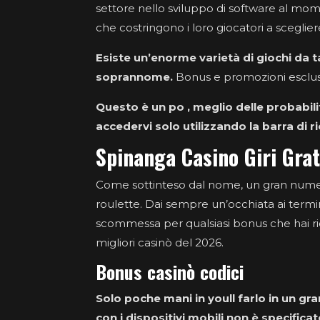
settore nello sviluppo di software al mo
che costringono i loro giocatori a scegli
Esiste un’enorme varietà di giochi da t
soprannome.
Bonus e promozioni esclusiv
Questo è un po ‚ meglio delle probabili
accedervi solo utilizzando la barra di r
Spinanga Casino Giri Grat
Come sottinteso dal nome, un gran numero
roulette. Dai sempre un’occhiata ai termini
scommessa per qualsiasi bonus che hai rich
migliori casinò del 2026.
Bonus casinò codici
Solo poche mani in youll farlo in un g
con i dispositivi mobili non è specificat