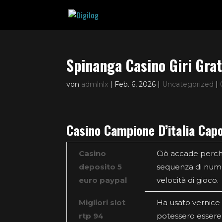
Spinanga Casino Giri Grat
von
admlnlx
|
Feb. 6, 2026
|
Uncategorized
|
Casino Campione D’italia C
Casino
Ciò accade perch
deposito 5
sequenza di nume
euro paypal
velocità di gioco.
Migliori slot
Ha usato vernice
rtp 94
potessero essere r