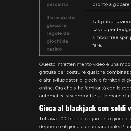
percento
pronto a giocare.
Il brivido del
Tali pubblicazioni
gioco: le
casino per budget
regole dei
simboli free spin 
giochi da
fare.
casinò
Questo intrattenimento video è una modif
gratuita per costruire qualche combinazi
e altri sviluppatori di giochi e fornitori di
online. Ora che si ha familiarità con le re
automatica si scommette sulla mano di un
Gioca al blackjack con soldi v
Tuttavia, 100 linee di pagamento gioco da
deposito e il gioco con denaro reale. Plan