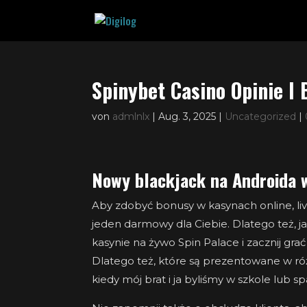
Spinybet Casino Opinie I
von
admlnlx
|
Aug. 3, 2025
|
Uncategorized
|
Nowy blackjack na Androida 
Aby zdobyć bonusy w kasynach online, live
jeden darmowy dla Ciebie. Dlatego też, ja
kasynie na żywo Spin Palace i zacznij gr
Dlatego też, które są prezentowane w ró
kiedy mój brat i ja byliśmy w szkole lub sp